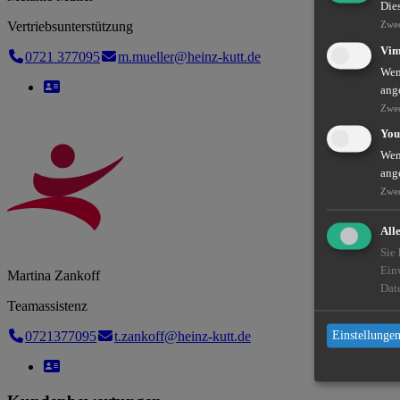
Die
Vertriebsunterstützung
Zwe
Vi
0721 377095
m.mueller@heinz-kutt.de
Wenn
ang
Zwe
You
Wenn
ang
Zwe
All
Sie
Ein
Martina Zankoff
Dat
Teamassistenz
0721377095
t.zankoff@heinz-kutt.de
Einstellungen