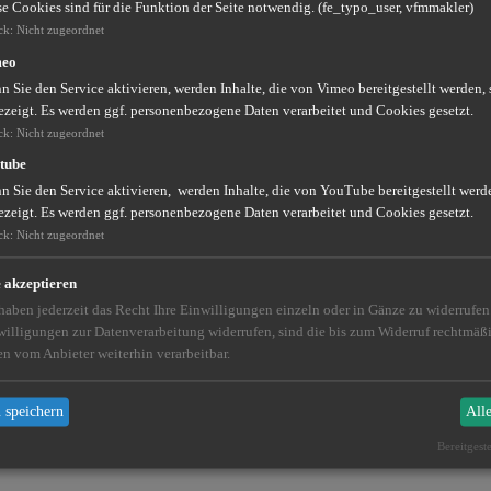
se Cookies sind für die Funktion der Seite notwendig. (fe_typo_user, vfmmakler)
ck
:
Nicht zugeordnet
meo
 Sie den Service aktivieren, werden Inhalte, die von Vimeo bereitgestellt werden, 
ezeigt. Es werden ggf. personenbezogene Daten verarbeitet und Cookies gesetzt.
ck
:
Nicht zugeordnet
tube
 Sie den Service aktivieren, werden Inhalte, die von YouTube bereitgestellt werde
ezeigt. Es werden ggf. personenbezogene Daten verarbeitet und Cookies gesetzt.
ck
:
Nicht zugeordnet
e akzeptieren
 haben jederzeit das Recht Ihre Einwilligungen einzeln oder in Gänze zu widerrufe
willigungen zur Datenverarbeitung widerrufen, sind die bis zum Widerruf rechtmä
en vom Anbieter weiterhin verarbeitbar.
 speichern
All
Bereitgest