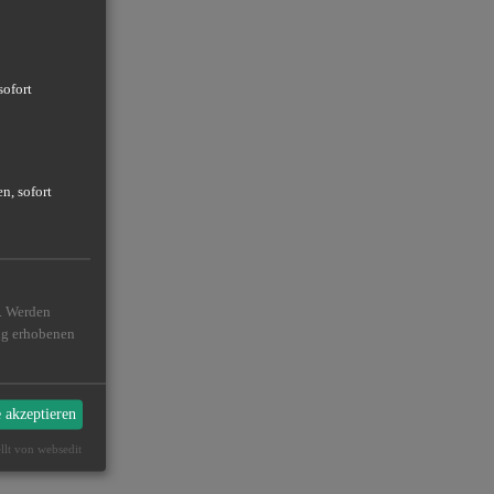
sofort
n, sofort
n. Werden
ßig erhobenen
e akzeptieren
ellt von websedit