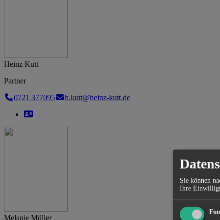
Heinz Kutt
Partner
0721 377095
h.kutt@heinz-kutt.de
Datens
Sie können nac
Ihre Einwillig
Fun
Melanie Müller