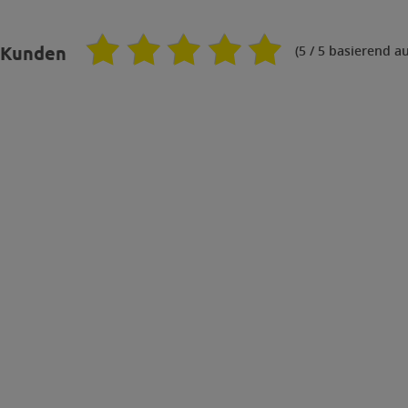
(
5
/ 5 basierend a
 Kunden