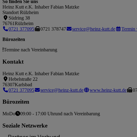
So finden Sie uns
Heinz Kutt e.K. Inhaber Fabian Matzke
Standort Rülzheim
Südring 38
76761
Rülzheim
0721 377095
0721 378747
service@heinz-kutt.de
Termin 
Bürozeiten
Termine nach Vereinbarung
Kontakt
Heinz Kutt e.K. Inhaber Fabian Matzke
Hebelstraße 22
76307
Karlsbad
0721 377095
service@heinz-kutt.de
www.heinz-kutt.de
0
Bürozeiten
Mo
Do
09:00 - 17:00 Uhr
und nach Vereinbarung
Soziale Netzwerke