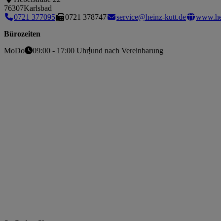
76307
Karlsbad
0721 377095
0721 378747
service@heinz-kutt.de
www.hei
Bürozeiten
Mo
Do
09:00 - 17:00 Uhr
und nach Vereinbarung