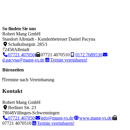
So finden Sie uns
Robert Mang GmbH
Standort Albstadt - Kundenbetreuer Daniel Pacyna
Schalksburgstr. 285/1
72458
Albstadt
07721 407050
07721 4070510
0172 7689530
d.pacyna@mang-vs.de
Termin vereinbaren!
Bürozeiten
Termine nach Vereinbarung
Kontakt
Robert Mang GmbH
Berliner Str. 23
78048
Villingen-Schwenningen
07721 407050
info@mang-vs.de
www.mang-vs.de
07721 4070510
Termin vereinbaren!