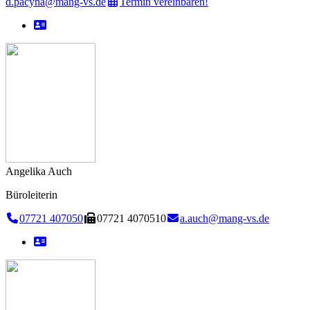
d.pacyna@mang-vs.de
Termin vereinbaren!
Angelika Auch
Büroleiterin
07721 407050
07721 4070510
a.auch@mang-vs.de