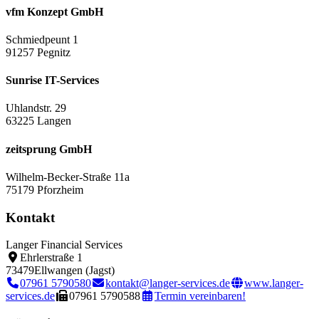
vfm Konzept GmbH
Schmiedpeunt 1
91257 Pegnitz
Sunrise IT-Services
Uhlandstr. 29
63225 Langen
zeitsprung GmbH
Wilhelm-Becker-Straße 11a
75179 Pforzheim
Kontakt
Langer Financial Services
Ehrlerstraße 1
73479
Ellwangen (Jagst)
07961 5790580
kontakt@langer-services.de
www.langer-
services.de
07961 5790588
Termin vereinbaren!