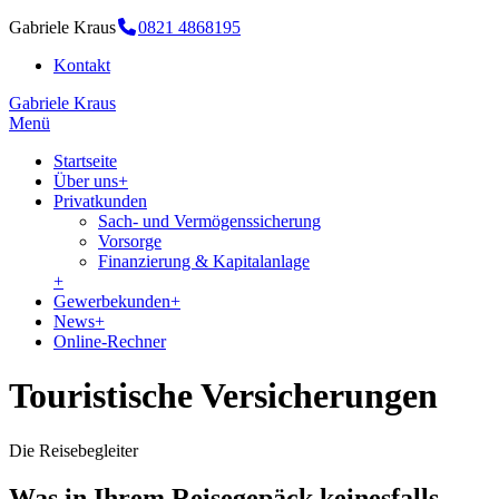
Gabriele Kraus
0821 4868195
Kontakt
Gabriele Kraus
Menü
Startseite
Über uns
+
Privatkunden
Sach- und Vermögenssicherung
Vorsorge
Finanzierung & Kapitalanlage
+
Gewerbekunden
+
News
+
Online-Rechner
Touristische Versicherungen
Die Reisebegleiter
Was in Ihrem Reisegepäck keinesfalls