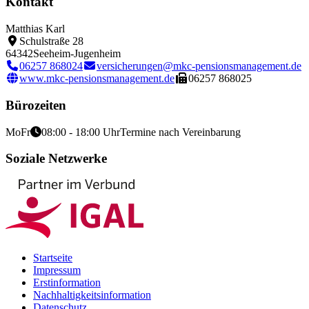
Kontakt
Matthias Karl
Schulstraße 28
64342
Seeheim-Jugenheim
06257 868024
versicherungen@mkc-pensionsmanagement.de
www.mkc-pensionsmanagement.de
06257 868025
Bürozeiten
Mo
Fr
08:00 - 18:00 Uhr
Termine nach Vereinbarung
Soziale Netzwerke
Startseite
Impressum
Erstinformation
Nachhaltigkeitsinformation
Datenschutz