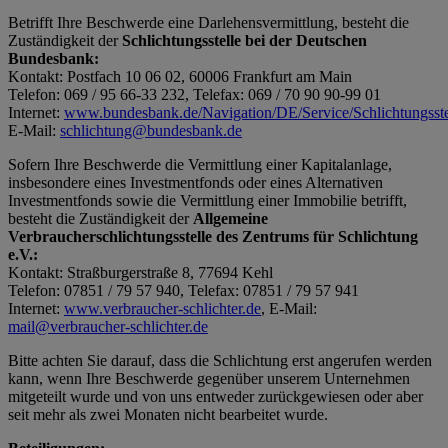
Betrifft Ihre Beschwerde eine Darlehensvermittlung, besteht die
Zuständigkeit der
Schlichtungsstelle bei der Deutschen
Bundesbank:
Kontakt: Postfach 10 06 02, 60006 Frankfurt am Main
Telefon: 069 / 95 66-33 232, Telefax: 069 / 70 90 90-99 01
Internet:
www.bundesbank.de/Navigation/DE/Service/Schlichtungsstell
E-Mail:
schlichtung@bundesbank.de
Sofern Ihre Beschwerde die Vermittlung einer Kapitalanlage,
insbesondere eines Investmentfonds oder eines Alternativen
Investmentfonds sowie die Vermittlung einer Immobilie betrifft,
besteht die Zuständigkeit der
Allgemeine
Verbraucherschlichtungsstelle des Zentrums für Schlichtung
e.V.:
Kontakt: Straßburgerstraße 8, 77694 Kehl
Telefon: 07851 / 79 57 940, Telefax: 07851 / 79 57 941
Internet:
www.verbraucher-schlichter.de
, E-Mail:
mail@verbraucher-schlichter.de
Bitte achten Sie darauf, dass die Schlichtung erst angerufen werden
kann, wenn Ihre Beschwerde gegenüber unserem Unternehmen
mitgeteilt wurde und von uns entweder zurückgewiesen oder aber
seit mehr als zwei Monaten nicht bearbeitet wurde.