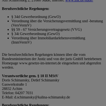
Am Schäferstieg 2, 21680 Stade, Internet:
www.ihk.de/stade/
Berufsrechtliche Regelungen:
§ 34d Gewerbeordnung (GewO)
Verordnung über die Versicherungsvermittlung und -beratung
(VersVermV)
§§ 59 - 67 Versicherungsvertragsgesetz (VVG)
§ 34i Gewerbeordnung (GewO)
Verordnung über Immobiliardarlehensvermittlung
(ImmVermV)
Die berufsrechtlichen Regelungen können über die vom
Bundesministerium der Justiz und von der juris GmbH betriebenen
Homepage www.gesetze-im-internet.de eingesehen und abgerufen
werden.
Verantwortliche gem. § 18 II MStV
Doris Schimansky, Detlef Schimansky
Gaswerkstraße 1
28832 Achim
Telefon: 04207 7031
E-Mail: d.schimansky@kalina-schimansky.de
Berufsrechtliche Regelungen: