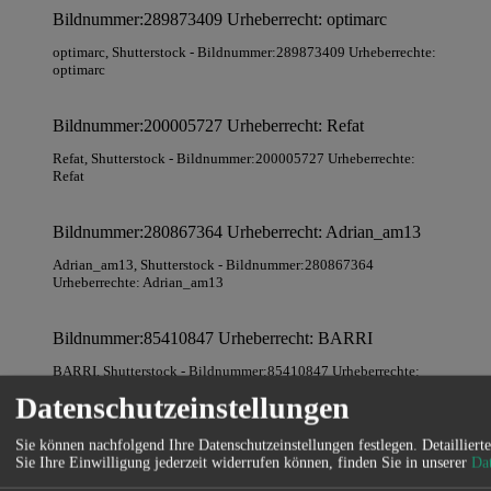
Bildnummer:289873409 Urheberrecht: optimarc
optimarc
, Shutterstock
- Bildnummer:289873409 Urheberrechte:
optimarc
Bildnummer:200005727 Urheberrecht: Refat
Refat
, Shutterstock
- Bildnummer:200005727 Urheberrechte:
Refat
Bildnummer:280867364 Urheberrecht: Adrian_am13
Adrian_am13
, Shutterstock
- Bildnummer:280867364
Urheberrechte: Adrian_am13
Bildnummer:85410847 Urheberrecht: BARRI
BARRI
, Shutterstock
- Bildnummer:85410847 Urheberrechte:
BARRI
Datenschutzeinstellungen
Bildnummer:235704583 Urheberrecht: Fanfo
Sie können nachfolgend Ihre Datenschutzeinstellungen festlegen.
Detaillier
Sie Ihre Einwilligung jederzeit widerrufen können, finden Sie in unserer
Da
Fanfo
, Shutterstock
- Bildnummer:235704583 Urheberrechte: