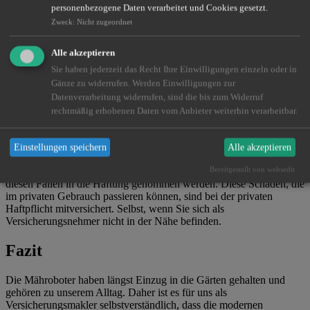
nicht besonders günstig. Die Geräte verrichten ihre Tätigkeit meist
personenbezogene Daten verarbeitet und Cookies gesetzt.
ungeschützt und unbeobachtet. Daher kommt es immer wieder vor,
Zweck
:
Nicht zugeordnet
dass die kleinen Fahrzeuge aus dem unbeobachteten Garten
gestohlen werden.
Alle akzeptieren
Sie haben jederzeit das Recht Ihre Einwilligungen einzeln oder in
Gänze zu widerrufen. Werden Einwilligungen zur
Was ist mit Schäden, die durch
Datenverarbeitung widerrufen, sind die bis zum Widerruf
rechtmäßig erhobenen Daten vom Anbieter weiterhin verarbeitbar.
Rasenmähroboter auftreten?
Das Begrenzungskabel ist falsch verlegt und Ihr Gerät erkennt die
Einstellungen speichern
Alle akzeptieren
Grundstücksgrenze nicht und mäht kurzerhand das frisch angelegte
Bereitgestellt von websedit
Blumenbeet des Nachbarn. Die Besitzer der Gartenhilfe können in
diesen Fällen in die Haftung genommen werden. Diese Schäden, die
im privaten Gebrauch passieren können, sind bei der privaten
Haftpflicht mitversichert. Selbst, wenn Sie sich als
Versicherungsnehmer nicht in der Nähe befinden.
Fazit
Die Mähroboter haben längst Einzug in die Gärten gehalten und
gehören zu unserem Alltag. Daher ist es für uns als
Versicherungsmakler selbstverständlich, dass die modernen