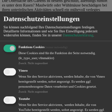
Die Oberfläche des Gartens ist bestens geschützt, allerdings rumort
es unter dem Rasen? Maulwürfe oder Wühlmäuse beschädigen bei
ihren unterirdischen Aktivitäten schnell ein mühevoll verlegtes
Begrenzungskabel. Leider ist in diesen Fällen nicht immer eindeutig
Datenschutzeinstellungen
klar, an welcher Stelle genau das Kabel beschädigt wurde. Je größer
das Grundstück, desto größer und teurer fällt die Fehlersuche und -
Sie können nachfolgend Ihre Datenschutzeinstellungen festlegen.
beseitigung aus.
Detaillierte Informationen und wie Sie Ihre Einwilligung jederzeit
widerrufen können, finden Sie in unserer
Datenschutzerklärung
.
Sturm- oder Hagelschäden:
Funktions Cookies
(immer notwendig)
Diese Cookies sind für die Funktion der Seite notwendig.
Leichte oder normale Regenschauer stellen für Mähroboter kein
(fe_typo_user, vfmmakler)
Problem dar. Bei Sommergewittern mit starkem Hagel sollte man
Zweck
:
Nicht zugeordnet
dem Gartenhelfer lieber eine Pause gönnen. Neben Schäden am
Gehäuse und Motor können große Hagelkörner auch die Klingen
Vimeo
schädigen. In ganz schlimmen Fällen kann sogar die Elektronik
Wenn Sie den Service aktivieren, werden Inhalte, die von Vimeo
komplett zerstört werden.
bereitgestellt werden, sofort angezeigt. Es werden ggf.
personenbezogene Daten verarbeitet und Cookies gesetzt.
Diebstahl des Gartenhelfers:
Zweck
:
Nicht zugeordnet
Youtube
Wenn Sie den Service aktivieren, werden Inhalte, die von
Mähroboter sind nicht nur praktisch, sondern sparen auch jede
YouTube bereitgestellt werden, sofort angezeigt. Es werden ggf.
Menge Arbeit. In der Anschaffung sind die guten Geräte allerdings