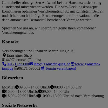
Gartenhelfer ohne großen Aufwand bei der Hausratsversicherung
ausreichend mitversichert werden. Die vfm-Deckungskonzepte
kombinieren optimalen Versicherungsschutz mit günstigem Beitrag
und sichern auch künftige Erweiterungen und Innovationen, die
dann automatisch Bestandteil bestehender Verträge werden.
Sprechen Sie uns an, wir überprüfen gerne Ihren vorhandenen
Versicherungsschutz.
Kontakt
Versicherungen und Finanzen Martin Jung e. K.
Eppsteiner Str. 5
61440
Oberursel (Taunus)
06171 695600
info@gs-martin-jung.de
www.gs-martin-
jung.de
06171 695602
Termin vereinbaren!
Bürozeiten
Mo
Mi
Fr
09:00 - 14:00 Uhr
Di
09:00 - 14:00 Uhr
16:00 - 18:00 Uhr
Do
09:00 - 14:00 Uhr
16:00 - 20:00 Uhr
Sa
10:00 - 13:00 Uhr
und nach Vereinbarung
Soziale Netzwerke