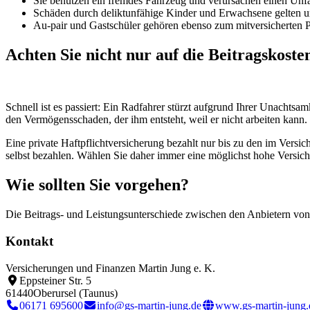
Sie benutzen ein fremdes Fahrzeug und verursachen einen Unfal
Schäden durch deliktunfähige Kinder und Erwachsene gelten un
Au-pair und Gastschüler gehören ebenso zum mitversicherten P
Achten Sie nicht nur auf die Beitragskoste
Schnell ist es passiert: Ein Radfahrer stürzt aufgrund Ihrer Unachts
den Vermögensschaden, der ihm entsteht, weil er nicht arbeiten kann.
Eine private Haftpflichtversicherung bezahlt nur bis zu den im Ver
selbst bezahlen. Wählen Sie daher immer eine möglichst hohe Versi
Wie sollten Sie vorgehen?
Die Beitrags- und Leistungsunterschiede zwischen den Anbietern von 
Kontakt
Versicherungen und Finanzen Martin Jung e. K.
Eppsteiner Str. 5
61440
Oberursel (Taunus)
06171 695600
info@gs-martin-jung.de
www.gs-martin-jung.