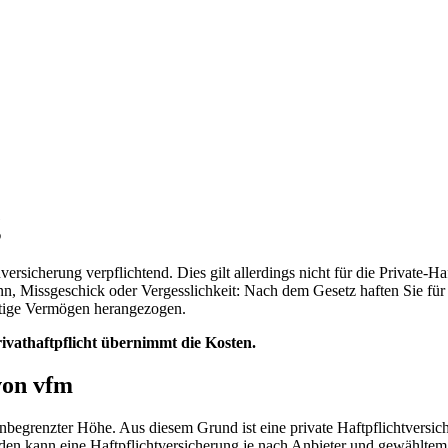
g
rsicherung verpflichtend. Dies gilt allerdings nicht für die Private-Ha
nn, Missgeschick oder Vergesslichkeit: Nach dem Gesetz haften Sie für
ftige Vermögen herangezogen.
rivathaftpflicht übernimmt die Kosten.
von vfm
 unbegrenzter Höhe. Aus diesem Grund ist eine private Haftpflichtvers
en kann eine Haftpflichtversicherung je nach Anbieter und gewähltem 