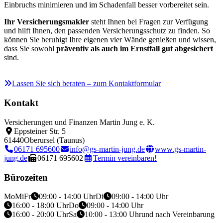
Einbruchs minimieren und im Schadenfall besser vorbereitet sein.
Ihr Versicherungsmakler
steht Ihnen bei Fragen zur Verfügung
und hilft Ihnen, den passenden Versicherungsschutz zu finden. So
können Sie beruhigt Ihre eigenen vier Wände genießen und wissen,
dass Sie sowohl
präventiv als auch im Ernstfall gut abgesichert
sind.
Lassen Sie sich beraten – zum Kontaktformular
Kontakt
Versicherungen und Finanzen Martin Jung e. K.
Eppsteiner Str. 5
61440
Oberursel (Taunus)
06171 695600
info@gs-martin-jung.de
www.gs-martin-
jung.de
06171 695602
Termin vereinbaren!
Bürozeiten
Mo
Mi
Fr
09:00 - 14:00 Uhr
Di
09:00 - 14:00 Uhr
16:00 - 18:00 Uhr
Do
09:00 - 14:00 Uhr
16:00 - 20:00 Uhr
Sa
10:00 - 13:00 Uhr
und nach Vereinbarung