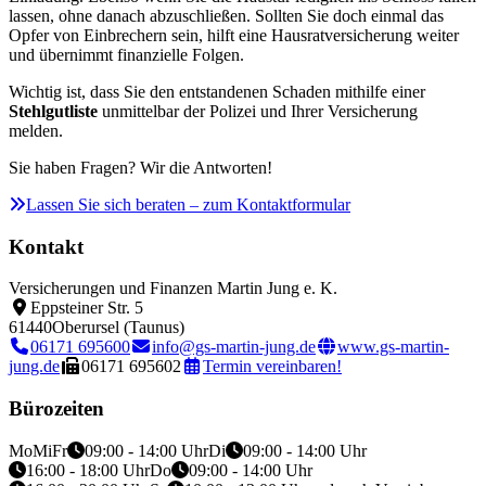
lassen, ohne danach abzuschließen. Sollten Sie doch einmal das
Opfer von Einbrechern sein, hilft eine Hausratversicherung weiter
und übernimmt finanzielle Folgen.
Wichtig ist, dass Sie den entstandenen Schaden mithilfe einer
Stehlgutliste
unmittelbar der Polizei und Ihrer Versicherung
melden.
Sie haben Fragen? Wir die Antworten!
Lassen Sie sich beraten – zum Kontaktformular
Kontakt
Versicherungen und Finanzen Martin Jung e. K.
Eppsteiner Str. 5
61440
Oberursel (Taunus)
06171 695600
info@gs-martin-jung.de
www.gs-martin-
jung.de
06171 695602
Termin vereinbaren!
Bürozeiten
Mo
Mi
Fr
09:00 - 14:00 Uhr
Di
09:00 - 14:00 Uhr
16:00 - 18:00 Uhr
Do
09:00 - 14:00 Uhr