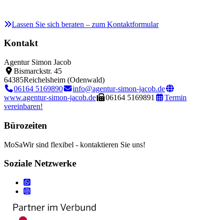
Lassen Sie sich beraten – zum Kontaktformular
Kontakt
Agentur Simon Jacob
Bismarckstr. 45
64385
Reichelsheim (Odenwald)
06164 5169890
info@agentur-simon-jacob.de
www.agentur-simon-jacob.de
06164 5169891
Termin
vereinbaren!
Bürozeiten
Mo
Sa
Wir sind flexibel - kontaktieren Sie uns!
Soziale Netzwerke