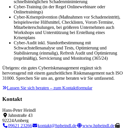
schnellstmöglichen Schadenminimierung
Cyber-Training (in der Regel Onlinewebinare oder
Onlinetrainings)
Cyber-Krisenprävention (Maßnahmen vor Schadeneintritt),
beispielsweise Hilfsmittel, Checklisten, Vorort-Termine,
Mitarbeiterschulungen, bei größeren Unternehmen auch
Workshops und Unterstützung bei Erstellung eines
Krisenplans
Cyber-Audit inkl. Standortbestimmung mit
Schwachstellenanalyse und Tests, Optimierung und
Stabilisierung (einmalig), Refresh Audit und Optimierung
(regelmäßig), Servicierung und Monitoring (365/24)
Übrigens: ein gutes Cyberriskmanagement ergänzt sich
hervorragend mit einem ganzheitlichen Riskmanagement nach ISO
31000. Sprechen Sie uns an, gerne beraten wir Sie umfassend.
Lassen Sie sich beraten – zum Kontaktformular
Kontakt
Hans-Peter Heindl
Jahnstraße 43
92224
Amberg
09621 23266
kontakt@hpheindl.de
www.hpheindl.de