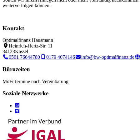
weiterverfolgen können.
Kontakt
Optimalfinanz Hausmann
Heinrich-Hertz-Str. 11
34123
Kassel
0561 76644780
0179 4074146
info@bw-optimalfinanz.de
Bürozeiten
Mo
Fr
Termine nach Vereinbarung
Soziale Netzwerke