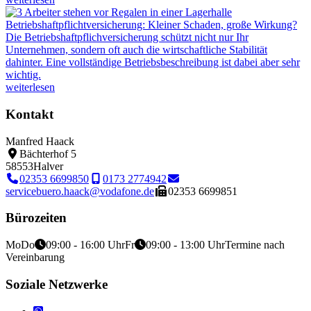
Betriebshaftpflichtversicherung: Kleiner Schaden, große Wirkung?
Die Betriebshaftpflichversicherung schützt nicht nur Ihr
Unternehmen, sondern oft auch die wirtschaftliche Stabilität
dahinter. Eine vollständige Betriebsbeschreibung ist dabei aber sehr
wichtig.
weiterlesen
Kontakt
Manfred Haack
Bächterhof 5
58553
Halver
02353 6699850
0173 2774942
servicebuero.haack@vodafone.de
02353 6699851
Bürozeiten
Mo
Do
09:00 - 16:00 Uhr
Fr
09:00 - 13:00 Uhr
Termine nach
Vereinbarung
Soziale Netzwerke