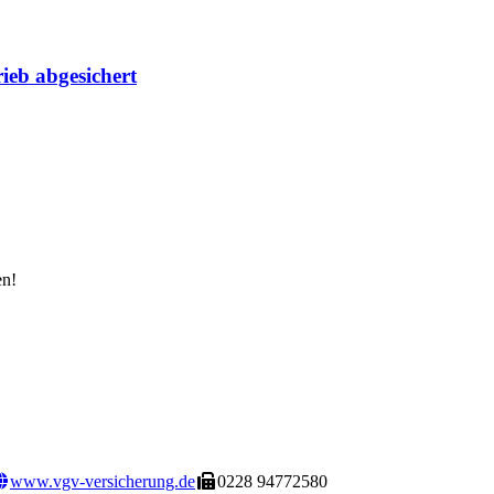
ieb abgesichert
en!
www.vgv-versicherung.de
0228 94772580