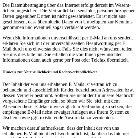
Die Daten­übertragung über das Internet erfolgt derzeit im Wesent­
lichen ungesichert. Die Vertraulich­keit sensibler, personen­bezogener
Daten gegen­über Dritten ist nicht gewähr­leistet. Es ist nicht aus­
geschlossen, dass über­mittelte Daten von Unbefugten zur Kenntnis
genommen und eventuell sogar verfälscht werden.
Wenn Sie Informationen unver­schlüsselt per E-Mail an uns senden,
erklären Sie sich mit der unver­schlüsselten Beant­wortung per E-
Mail durch uns einver­standen. Falls Sie dies nicht wünschen, teilen
Sie uns dies bitte mit. Sie erhalten die von Ihnen gewünschten
Informa­tionen dann auch gerne per Post oder Telefax über­mittelt.
Hinweis zur Vertraulichkeit und Rechtsverbindlichkeit
Der Inhalt der von uns erhaltenen E-Mails ist vertraulich zu
behandeln und ausschließlich für den bezeichneten Adressaten bzw.
dessen Vertreter bestimmt. Sollten Sie nicht der für unsere Nachricht
vorgesehene Empfänger sein, so bitten wir Sie, sich mit dem
Absender dieser E-Mail unverzüglich in Verbindung zu setzen, die
empfangene E-Mail nebst etwaiger Anlagen aus Ihrem System zu
löschen sowie ggf. existierende Ausdrucke zu vernichten.
Wir machen darauf aufmerksam, dass der Inhalt der von uns
erhaltenen E-Mail nicht rechtsverbindlich ist, da über das Internet