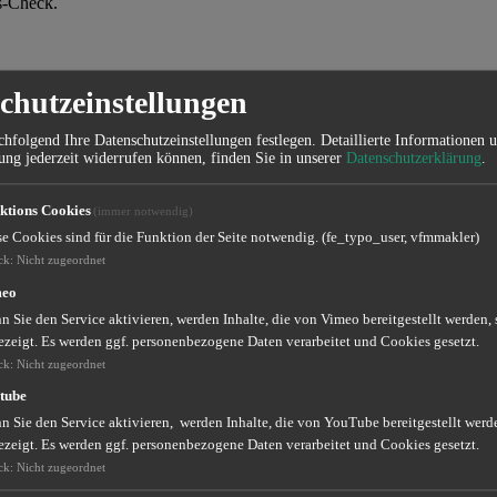
s-Check.
chutzeinstellungen
(
0
/ 5 basierend auf 
unden
hfolgend Ihre Datenschutzeinstellungen festlegen.
Detaillierte Informationen 
ung jederzeit widerrufen können, finden Sie in unserer
Datenschutzerklärung
.
er Region sind. Die Daten basieren auf Untersuchungen der Versicheru
ktions Cookies
(immer notwendig)
se Cookies sind für die Funktion der Seite notwendig. (fe_typo_user, vfmmakler)
ck
:
Nicht zugeordnet
meo
 Sie den Service aktivieren, werden Inhalte, die von Vimeo bereitgestellt werden, 
ezeigt. Es werden ggf. personenbezogene Daten verarbeitet und Cookies gesetzt.
ck
:
Nicht zugeordnet
tube
 Sie den Service aktivieren, werden Inhalte, die von YouTube bereitgestellt werde
ezeigt. Es werden ggf. personenbezogene Daten verarbeitet und Cookies gesetzt.
ck
:
Nicht zugeordnet