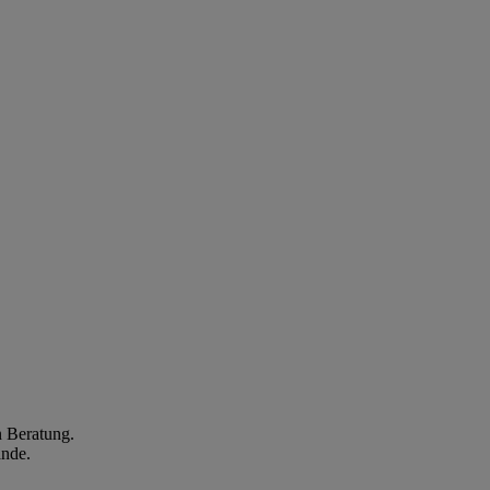
n Beratung.
ände.