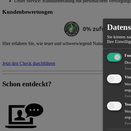
Unser Service: Rundumberatung mit persönlichem Versorgung
Kundenbewertungen
Datens
0% zufriedene K
Sie können nac
Ihre Einwillig
Hier erfahren Sie, wie teuer und schwerwiegend Naturgefahren in Ihr
Fun
Die
Jetzt den Check durchführen
Zwe
Vi
Schon entdeckt?
Wenn
ang
Zwe
You
Wenn
ang
Zwe