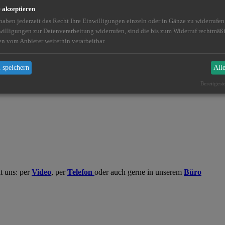
e akzeptieren
 haben jederzeit das Recht Ihre Einwilligungen einzeln oder in Gänze zu widerrufe
willigungen zur Datenverarbeitung widerrufen, sind die bis zum Widerruf rechtmä
en vom Anbieter weiterhin verarbeitbar.
Sie Ihre Verträge stets im Blick. Hier können Sie sich
einloggen
.
 speichern
All
Bereitgest
t uns: per
Video
, per
Telefon
oder auch gerne in unserem
Büro