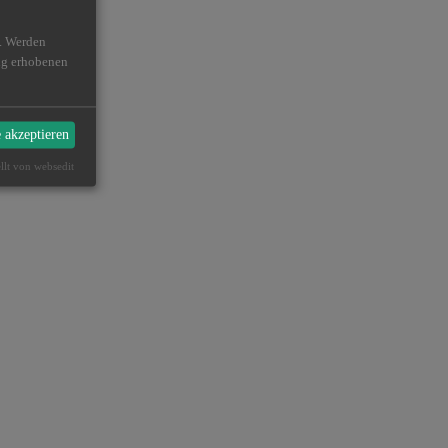
n. Werden
ßig erhobenen
e akzeptieren
ellt von websedit