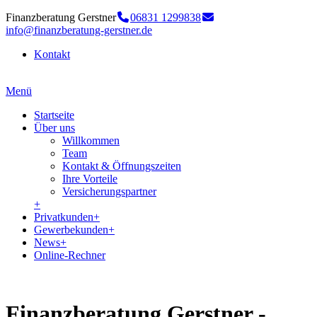
Finanzberatung Gerstner
06831 1299838
info@finanzberatung-gerstner.de
Kontakt
Menü
Startseite
Über uns
Willkommen
Team
Kontakt & Öffnungszeiten
Ihre Vorteile
Versicherungspartner
+
Privatkunden
+
Gewerbekunden
+
News
+
Online-Rechner
Finanzberatung Gerstner -