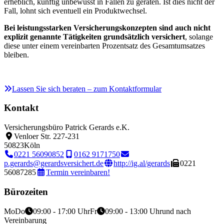
erheblich, künftig unbewusst in Fallen zu geraten. Ist dies nicht der
Fall, lohnt sich eventuell ein Produktwechsel.
Bei leistungsstarken Versicherungskonzepten sind auch nicht
explizit genannte Tätigkeiten grundsätzlich versichert
, solange
diese unter einem vereinbarten Prozentsatz des Gesamtumsatzes
bleiben.
Lassen Sie sich beraten – zum Kontaktformular
Kontakt
Versicherungsbüro Patrick Gerards e.K.
Venloer Str. 227-231
50823
Köln
0221 56090852
0162 9171750
p.gerards@gerardsversichert.de
http://ig.al/gerards
0221
56087285
Termin vereinbaren!
Bürozeiten
Mo
Do
09:00 - 17:00 Uhr
Fr
09:00 - 13:00 Uhr
und nach
Vereinbarung