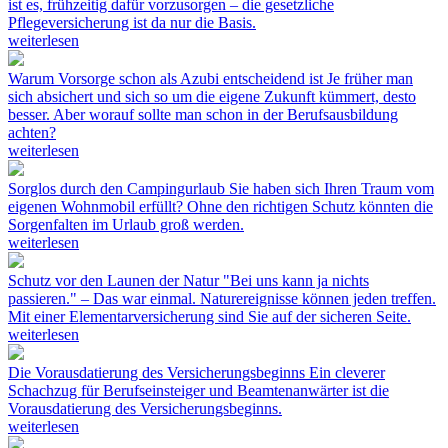
ist es, frühzeitig dafür vorzusorgen – die gesetzliche
Pflegeversicherung ist da nur die Basis.
weiterlesen
Warum Vorsorge schon als Azubi entscheidend ist
Je früher man
sich absichert und sich so um die eigene Zukunft kümmert, desto
besser. Aber worauf sollte man schon in der Berufsausbildung
achten?
weiterlesen
Sorglos durch den Campingurlaub
Sie haben sich Ihren Traum vom
eigenen Wohnmobil erfüllt? Ohne den richtigen Schutz könnten die
Sorgenfalten im Urlaub groß werden.
weiterlesen
Schutz vor den Launen der Natur
"Bei uns kann ja nichts
passieren." – Das war einmal. Naturereignisse können jeden treffen.
Mit einer Elementarversicherung sind Sie auf der sicheren Seite.
weiterlesen
Die Vorausdatierung des Versicherungsbeginns
Ein cleverer
Schachzug für Berufseinsteiger und Beamtenanwärter ist die
Vorausdatierung des Versicherungsbeginns.
weiterlesen