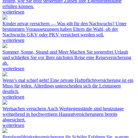
zeigen, wie Sie trotz steigender Zinsen Ihre Eigenheimträume
erfüllen können.
weiterlesen
Kinder privat versichern — Was gilt für den Nachwuchs?
Unter
bestimmten Voraussetzungen haben Eltern die Wahl, ob der
Nachwuchs GKV oder PKV versichert werden soll.
weiterlesen
Sommer, Sonne, Strand und Meer
Machen Sie sorgenfrei Urlaub
und schließen Sie vor Ihrer nächsten Reise eine Reiseversicherung
ab.
weiterlesen
Wenn’s mal schief geht!
Eine private Haftpflichtversicherung ist ein
Muss für jeden. Allerdings unterscheiden sich die Leistungen
deutlich.
weiterlesen
Wertsachen versichern
Auch Wertgegenstände sind heutzutage
weitgehend in hochwertigen Hausratversicherungen bereits
abgesichert.
weiterlesen
Berufsunfähigkeitsversicherung für Schüler
Erfahren Sie, warum