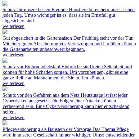
Schutz für unsere besten Freunde
Haustiere bereichern unser Leben
jeden Tag. Umso wichtiger ist es, dass sie im Ernstfall gut
abgesichert sind.
weiterlesen
Gut abgesichert in die Gartensaison
Der Frühling steht vor der Tür.
Mit einer guten Absicherung vor Verletzungen und Unfällen können
die Gartenarbeiten unbeschwert beginnen.
weiterlesen
Schutz vor Einbruchdiebstahl
Einbrüche sind keine Seltenheit und
können für hohe Schäden sorgen. Um vorzubeugen, gibt es eine
ganze Reihe an Maßnahmen, die Sie treffen können.
weiterlesen
Schutz vor den Gefahren aus dem Netz
Heutzutage ist fast jeder
Cyberrisiken ausgesetzt. Die Folgen einer Attacke können
verheerend sein. Eine Cyberversicherung kann hier entscheidend
helfen.
weiterlesen
Pflegeversicherung als Baustein der Vorsorge
Das Thema Pflege
wird in unserer Gesellschaft immer wichtiger. Umso entscheidender