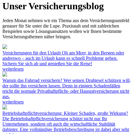
Unser Versicherungsblog
Jeden Monat nehmen wir ein Thema aus dem Versicherungsumfeld
genauer für Sie unter die Lupe. Praxisnah und mit zahlreichen
Beispielen sowie Lösungsansätzen wollen wir Ihnen bestimmte
Versicherungsthemen näher bringen.
Versicherungen für den Urlaub
Ob am Meer, in den Bergen oder
anderswo – auch im Urlaub kann es schnell Probleme geben.
Sichern Sie sich ab und genießen Sie die Reise!
weiterlesen
Warum das Fahrrad versichern?
Wer seinen Drahtesel schützen will,
der sollte ihn versichern lassen. Denn in einigen Schadenfällen
reicht die normale Privathaftpflicht- oder Hausratversicherung nicht
aus.
weiterlesen
Betriebshaftpflichtversicherung: Kleiner Schaden, große Wirkung?
Die Betriebshaftpflichversicherung schützt nicht nur Ihr
Unternehmen, sondern oft auch die wirtschaftliche Stabilität
dahinter. Eine vollständige Betriebsbeschreibung ist dabei aber sehr