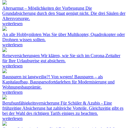
Altersarmut – Möglichkeiten der Vorbeugung
Die
Grundabsicherung durch den Staat genügt nicht. Die drei Säulen der
Altersvorsorge.
weiterlesen
An alle Hobbypiloten
Was Sie über Multikopter, Quadrokopter oder
Drohnen wissen sollten.
weiterlesen
Reiseversicherungen
Wir klären, wie Sie sich im Corona-Zeitalter
für Ihre Urlaubsreise gut absichern.
weiterlesen
Bausparen ist langweilig?! Von wegen!
Bausparen – als
Kapitalaufbau, Bausparsofortdarlehen für Modernisierung und
Wohnungsbauprämie.
weiterlesen
Berufsunfähigkeitsversicherung
Für Schüler & Azubis - Eine
frühzeitige Absicherung hat zahlreiche Vorteile. Gleichzeitig gibt es
bei der Wahl des richtigen Tarifs einiges zu beachten.
weiterlesen