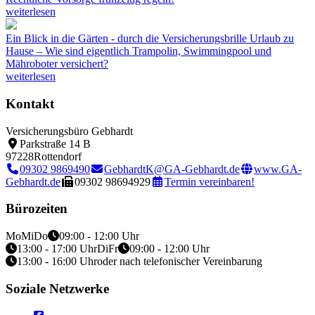
weiterlesen
Ein Blick in die Gärten - durch die Versicherungsbrille
Urlaub zu
Hause – Wie sind eigentlich Trampolin, Swimmingpool und
Mähroboter versichert?
weiterlesen
Kontakt
Versicherungsbüro Gebhardt
Parkstraße 14 B
97228
Rottendorf
09302 9869490
GebhardtK@GA-Gebhardt.de
www.GA-
Gebhardt.de
09302 98694929
Termin vereinbaren!
Bürozeiten
Mo
Mi
Do
09:00 - 12:00 Uhr
13:00 - 17:00 Uhr
Di
Fr
09:00 - 12:00 Uhr
13:00 - 16:00 Uhr
oder nach telefonischer Vereinbarung
Soziale Netzwerke