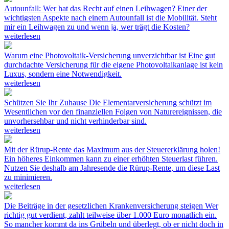
Autounfall: Wer hat das Recht auf einen Leihwagen?
Einer der
wichtigsten Aspekte nach einem Autounfall ist die Mobilität. Steht
mir ein Leihwagen zu und wenn ja, wer trägt die Kosten?
weiterlesen
Warum eine Photovoltaik-Versicherung unverzichtbar ist
Eine gut
durchdachte Versicherung für die eigene Photovoltaikanlage ist kein
Luxus, sondern eine Notwendigkeit.
weiterlesen
Schützen Sie Ihr Zuhause
Die Elementarversicherung schützt im
Wesentlichen vor den finanziellen Folgen von Naturereignissen, die
unvorhersehbar und nicht verhinderbar sind.
weiterlesen
Mit der Rürup-Rente das Maximum aus der Steuererklärung holen!
Ein höheres Einkommen kann zu einer erhöhten Steuerlast führen.
Nutzen Sie deshalb am Jahresende die Rürup-Rente, um diese Last
zu minimieren.
weiterlesen
Die Beiträge in der gesetzlichen Krankenversicherung steigen
Wer
richtig gut verdient, zahlt teilweise über 1.000 Euro monatlich ein.
So mancher kommt da ins Grübeln und überlegt, ob er nicht doch in