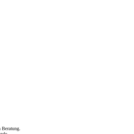
n Beratung.
ände.