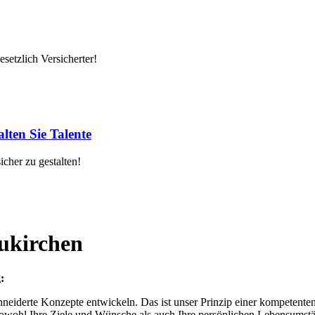
setzlich Versicherter!
lten Sie Talente
cher zu gestalten!
eukirchen
:
hneiderte Konzepte entwickeln. Das ist unser Prinzip einer kompetente
sowohl Ihre Ziele und Wünsche als auch Ihre persönlichen Lebensumst