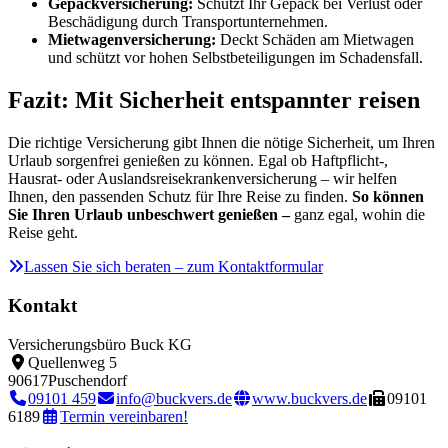
Gepäckversicherung:
Schützt Ihr Gepäck bei Verlust oder
Beschädigung durch Transportunternehmen.
Mietwagenversicherung:
Deckt Schäden am Mietwagen
und schützt vor hohen Selbstbeteiligungen im Schadensfall.
Fazit: Mit Sicherheit entspannter reisen
Die richtige Versicherung gibt Ihnen die nötige Sicherheit, um Ihren
Urlaub sorgenfrei genießen zu können. Egal ob Haftpflicht-,
Hausrat- oder Auslandsreisekrankenversicherung – wir helfen
Ihnen, den passenden Schutz für Ihre Reise zu finden.
So können
Sie Ihren Urlaub unbeschwert genießen –
ganz egal, wohin die
Reise geht.
Lassen Sie sich beraten – zum Kontaktformular
Kontakt
Versicherungsbüro Buck KG
Quellenweg 5
90617
Puschendorf
09101 459
info@buckvers.de
www.buckvers.de
09101
6189
Termin vereinbaren!