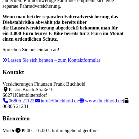
abdecken. Für hochwertige Fahrräder empfiehlt sich eine
separate Fahrradversicherung.
Wenn man bei der separaten Fahrradversicherung das
Diebstahlrisiko abwählt (da bereits über
die Hausratversicherung abgedeckt) bekommt man für
ein 3.000 Euro teures E-Bike bereits für 3 Euro im Monat
einen ordentlichen Schutz.
Sprechen Sie uns einfach an!
Lassen Sie sich beraten – zum Kontaktformular
Kontakt
Versicherungen Finanzen Frank Buchhold
Pastor-Brach-Straße 9
66271
Kleinblittersdorf
06805 21122
info@fbuchhold.de
www.fbuchhold.de
06805 21231
Bürozeiten
Mo
Do
09:00 - 16:00 Uhr
durchgehend geöffnet