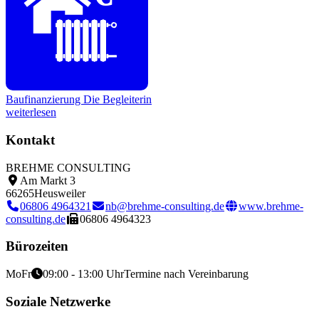
Baufinanzierung
Die Begleiterin
weiterlesen
Kontakt
BREHME CONSULTING
Am Markt 3
66265
Heusweiler
06806 4964321
nb@brehme-consulting.de
www.brehme-
consulting.de
06806 4964323
Bürozeiten
Mo
Fr
09:00 - 13:00 Uhr
Termine nach Vereinbarung
Soziale Netzwerke