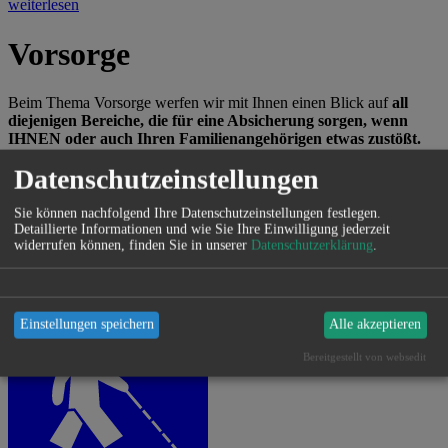
weiterlesen
Vorsorge
Beim Thema Vorsorge werfen wir mit Ihnen einen Blick auf
all
diejenigen Bereiche, die für eine Absicherung sorgen, wenn
IHNEN oder auch Ihren Familienangehörigen etwas zustößt.
Dabei geht es um die Absicherung Ihrer Arbeitskraft, Ihre
Datenschutzeinstellungen
Gesundheitsvorsorge sowie die rechtliche Vorsorge. In allen
Bereichen sind wir Ihr neutraler Berater und helfen Ihnen, die
richtige Wahl zu treffen.
Sie können nachfolgend Ihre Datenschutzeinstellungen festlegen.
Detaillierte Informationen und wie Sie Ihre Einwilligung jederzeit
Darüber hinaus finden Sie in diesem Abschnitt auch Informationen
widerrufen können, finden Sie in unserer
Datenschutzerklärung
.
zur Altersvorsorge und welche Möglichkeiten Sie nutzen können.
Einstellungen speichern
Alle akzeptieren
Bereitgestellt von websedit