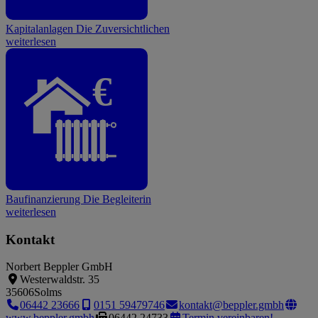
Kapitalanlagen
Die Zuversichtlichen
weiterlesen
€
Baufinanzierung
Die Begleiterin
weiterlesen
Kontakt
Norbert Beppler GmbH
Westerwaldstr. 35
35606
Solms
06442 23666
0151 59479746
kontakt@beppler.gmbh
www.beppler.gmbh
06442 24733
Termin vereinbaren!