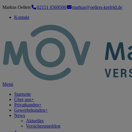
Markus Oellers
02151 6569500
markus@oellers-krefeld.de
Kontakt
Menü
Startseite
Über uns
+
Privatkunden
+
Gewerbekunden
+
News
Aktuelles
Versicherungsblog
+