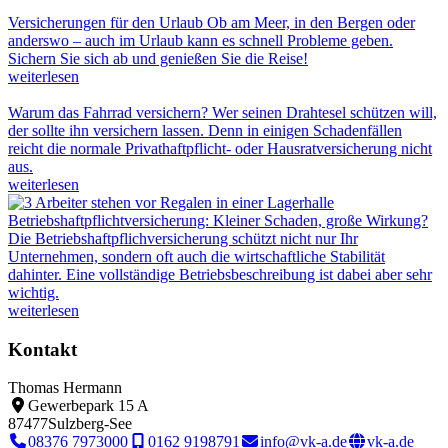
Versicherungen für den Urlaub
Ob am Meer, in den Bergen oder
anderswo – auch im Urlaub kann es schnell Probleme geben.
Sichern Sie sich ab und genießen Sie die Reise!
weiterlesen
Warum das Fahrrad versichern?
Wer seinen Drahtesel schützen will,
der sollte ihn versichern lassen. Denn in einigen Schadenfällen
reicht die normale Privathaftpflicht- oder Hausratversicherung nicht
aus.
weiterlesen
Betriebshaftpflichtversicherung: Kleiner Schaden, große Wirkung?
Die Betriebshaftpflichversicherung schützt nicht nur Ihr
Unternehmen, sondern oft auch die wirtschaftliche Stabilität
dahinter. Eine vollständige Betriebsbeschreibung ist dabei aber sehr
wichtig.
weiterlesen
Kontakt
Thomas Hermann
Gewerbepark 15 A
87477
Sulzberg-See
08376 7973000
0162 9198791
info@vk-a.de
vk-a.de