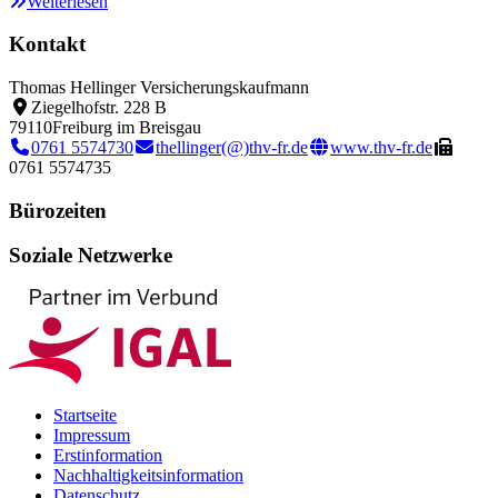
Weiterlesen
Kontakt
Thomas Hellinger Versicherungskaufmann
Ziegelhofstr. 228 B
79110
Freiburg im Breisgau
0761 5574730
thellinger(@)thv-fr.de
www.thv-fr.de
0761 5574735
Bürozeiten
Soziale Netzwerke
Startseite
Impressum
Erstinformation
Nachhaltigkeitsinformation
Datenschutz