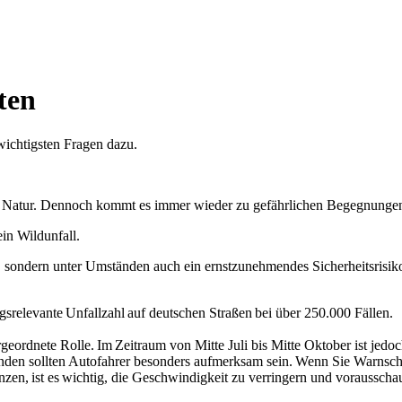
ten
wichtigsten Fragen dazu.
erer Natur. Dennoch kommt es immer wieder zu gefährlichen Begegnung
in Wildunfall.
, sondern unter Umständen auch ein ernstzunehmendes Sicherheitsrisiko
ungsrelevante Unfallzahl auf deutschen Straßen bei über 250.000 Fällen.
tergeordnete Rolle. Im Zeitraum von Mitte Juli bis Mitte Oktober ist je
en sollten Autofahrer besonders aufmerksam sein. Wenn Sie Warnschild
nzen, ist es wichtig, die Geschwindigkeit zu verringern und voraussch