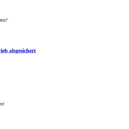
ten?
ieb abgesichert
en!