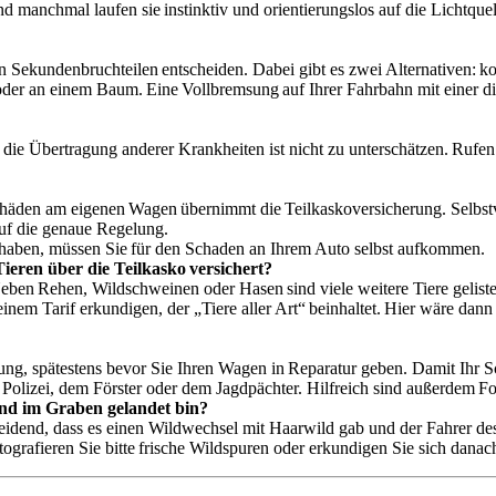
und manchmal laufen sie instinktiv und orientierungslos auf die Lichtq
n Sekundenbruchteilen entscheiden. Dabei gibt es zwei Alternativen: ko
oder an einem Baum. Eine Vollbremsung auf Ihrer Fahrbahn mit einer dire
d die Übertragung anderer Krankheiten ist nicht zu unterschätzen. Rufen
äden am eigenen Wagen übernimmt die Teilkaskoversicherung. Selbstver
 auf die genaue Regelung.
n haben, müssen Sie für den Schaden an Ihrem Auto selbst aufkommen.
ren über die Teilkasko versichert?
eben Rehen, Wildschweinen oder Hasen sind viele weitere Tiere gelistet
einem Tarif erkundigen, der „Tiere aller Art“ beinhaltet. Hier wäre dan
ung, spätestens bevor Sie Ihren Wagen in Reparatur geben. Damit Ihr Sc
Polizei, dem Förster oder dem Jagdpächter. Hilfreich sind außerdem F
nd im Graben gelandet bin?
eidend, dass es einen Wildwechsel mit Haarwild gab und der Fahrer desh
fotografieren Sie bitte frische Wildspuren oder erkundigen Sie sich dana