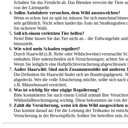
Schalten Sie das Fernlicht ab. Das Blenden verwirrt die Tiere 
von der Lärmquelle.
Sollen Autofahrer versuchen, dem Wild auszuweichen?
Wenn es schon fast zu spät ist, müssen Sie sich manchmal binne
sehr gefährlich. Nicht selten landet das Auto im Straßengraben 
Sie sicherere Wahl.
Soll ich einem verletzten Tier helfen?
Nein! Bitte fassen Sie das Tier nicht an – die Tollwutgefahr un
hinzuzieht.
Wie wird mein Schaden reguliert?
Durch Haarwild (z.B. Rehe oder Wildschweine) verursachte Sch
enthalten. Hier unterscheiden sich Versicherungen; achten Sie
Wenn Sie lediglich eine Haftpflichtversicherung abgeschlosse
Außer Haarwild: Sind auch Zusammenstöße mit anderen Tie
Die Definition für Haarwild findet sich im Bundesjagdgesetz. N
abgedeckt. Wer die volle Absicherung möchte, sollte sich nach 
z.B. Mäusebussard versichert.
Was ist wichtig für eine zügige Regulierung?
Bitte kontaktieren Sie nach einem Unfall zeitnah Ihre Versicher
Wildunfallbescheinigung wichtig. Diese bekommen sie von der 
Zahlt die Versicherung, wenn ich dem Wild ausgewichen u
Das kommt darauf an: Für die Leistung der Teilkasko ist entsch
Versicherung in der Beweispflicht. Sollten Sie betroffen sein, 