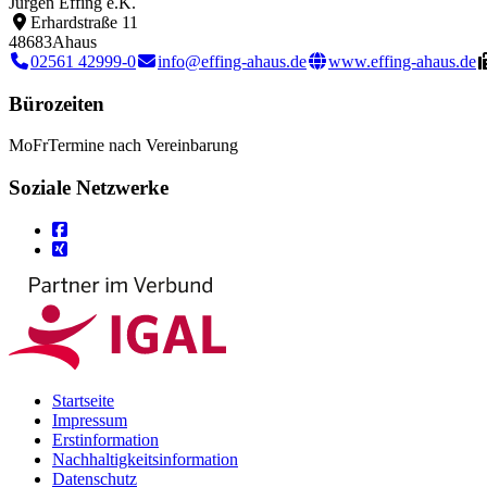
Jürgen Effing e.K.
Erhardstraße 11
48683
Ahaus
02561 42999-0
info@effing-ahaus.de
www.effing-ahaus.de
Bürozeiten
Mo
Fr
Termine nach Vereinbarung
Soziale Netzwerke
Startseite
Impressum
Erstinformation
Nachhaltigkeitsinformation
Datenschutz