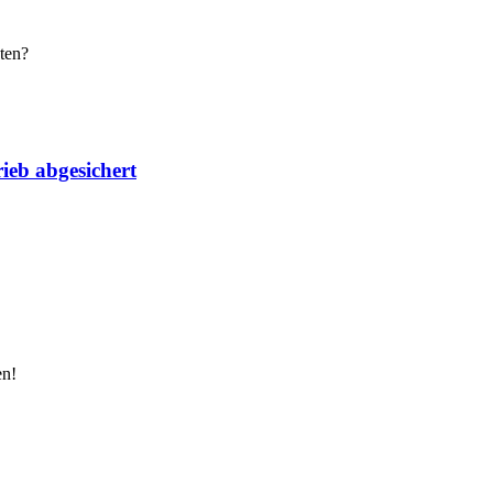
ten?
ieb abgesichert
en!