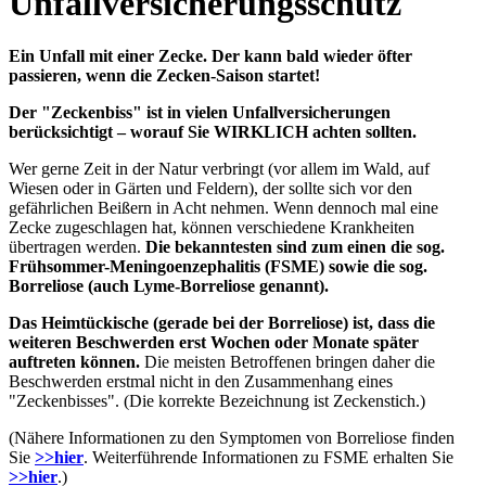
Unfallversicherungsschutz
Ein Unfall mit einer Zecke. Der kann bald wieder öfter
passieren, wenn die Zecken-Saison startet!
Der "Zeckenbiss" ist in vielen Unfallversicherungen
berücksichtigt – worauf Sie WIRKLICH achten sollten.
Wer gerne Zeit in der Natur verbringt (vor allem im Wald, auf
Wiesen oder in Gärten und Feldern), der sollte sich vor den
gefährlichen Beißern in Acht nehmen. Wenn dennoch mal eine
Zecke zugeschlagen hat, können verschiedene Krankheiten
übertragen werden.
Die bekanntesten sind zum einen die sog.
Frühsommer-Meningoenzephalitis (FSME) sowie die sog.
Borreliose (auch Lyme-Borreliose genannt).
Das Heimtückische (gerade bei der Borreliose) ist, dass die
weiteren Beschwerden erst Wochen oder Monate später
auftreten können.
Die meisten Betroffenen bringen daher die
Beschwerden erstmal nicht in den Zusammenhang eines
"Zeckenbisses". (Die korrekte Bezeichnung ist Zeckenstich.)
(Nähere Informationen zu den Symptomen von Borreliose finden
Sie
>>hier
. Weiterführende Informationen zu FSME erhalten Sie
>>hier
.)