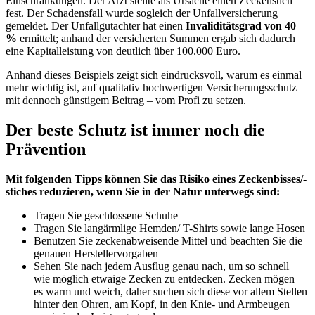
Einschränkungen. Der Arzt stellte als Ursache einen Zeckenstich
fest. Der Schadensfall wurde sogleich der Unfallversicherung
gemeldet. Der Unfallgutachter hat einen
Invaliditätsgrad von 40
%
ermittelt; anhand der versicherten Summen ergab sich dadurch
eine Kapitalleistung von deutlich über 100.000 Euro.
Anhand dieses Beispiels zeigt sich eindrucksvoll, warum es einmal
mehr wichtig ist, auf qualitativ hochwertigen Versicherungsschutz –
mit dennoch günstigem Beitrag – vom Profi zu setzen.
Der beste Schutz ist immer noch die
Prävention
Mit folgenden Tipps können Sie das Risiko eines Zeckenbisses/-
stiches reduzieren, wenn Sie in der Natur unterwegs sind:
Tragen Sie geschlossene Schuhe
Tragen Sie langärmlige Hemden/ T-Shirts sowie lange Hosen
Benutzen Sie zeckenabweisende Mittel und beachten Sie die
genauen Herstellervorgaben
Sehen Sie nach jedem Ausflug genau nach, um so schnell
wie möglich etwaige Zecken zu entdecken. Zecken mögen
es warm und weich, daher suchen sich diese vor allem Stellen
hinter den Ohren, am Kopf, in den Knie- und Armbeugen